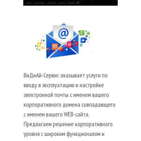
ВиДиАй-Сервис оказывает услуги по
вводу в эксплуатацию и настройке
Главная
электронной почты с именем вашего
Аутсорсинг ИТ
Аренда и хостинг 1C
корпоративного домена совпадающего
Виртуальные рабочие места
с именем вашего WEB-сайта.
Поставка ИТ-оборудования
Предлагаем решение корпоративного
Корпоративная почта
Облачное хранение
уровня с широким функционалом и