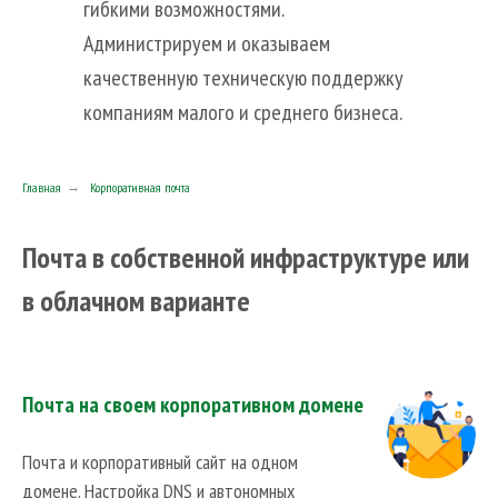
гибкими возможностями.
Импортозамещение в ИТ
Администрируем и оказываем
Цифровой офис
качественную техническую поддержку
Linux и Open Source решения
компаниям малого и среднего бизнеса.
Главная
→
Корпоративная почта
Почта в собственной инфраструктуре или
в облачном варианте
Почта на своем корпоративном домене
Почта и корпоративный сайт на одном
домене. Настройка DNS и автономных