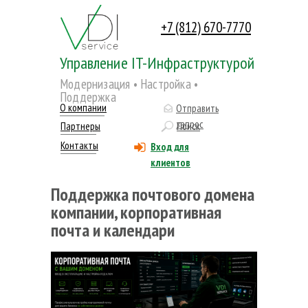
+7 (812) 670-7770
Управление IT-Инфраструктурой
Модернизация • Настройка •
Поддержка
О компании
Отправить
запрос
Партнеры
Поиск
Контакты
Вход для
клиентов
Поддержка почтового домена
компании, корпоративная
почта и календари