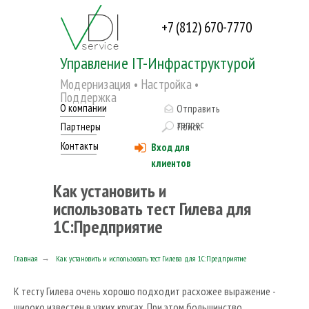
+7 (812) 670-7770
Управление IT-Инфраструктурой
Модернизация • Настройка •
Поддержка
О компании
Отправить
запрос
Партнеры
Поиск
Контакты
Вход для
клиентов
Как установить и
использовать тест Гилева для
1С:Предприятие
Главная
→
Как установить и использовать тест Гилева для 1С:Предприятие
Главная
Аутсорсинг ИТ
К тесту Гилева очень хорошо подходит расхожее выражение -
Аренда и хостинг 1C
широко известен в узких кругах. При этом большинство