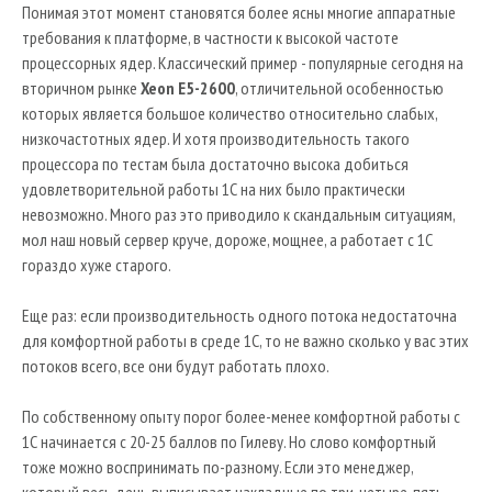
Понимая этот момент становятся более ясны многие аппаратные
требования к платформе, в частности к высокой частоте
процессорных ядер. Классический пример - популярные сегодня на
вторичном рынке
Xeon E5-2600
, отличительной особенностью
которых является большое количество относительно слабых,
низкочастотных ядер. И хотя производительность такого
процессора по тестам была достаточно высока добиться
удовлетворительной работы 1С на них было практически
невозможно. Много раз это приводило к скандальным ситуациям,
мол наш новый сервер круче, дороже, мощнее, а работает с 1С
гораздо хуже старого.
Еще раз: если производительность одного потока недостаточна
для комфортной работы в среде 1С, то не важно сколько у вас этих
потоков всего, все они будут работать плохо.
По собственному опыту порог более-менее комфортной работы с
1С начинается с 20-25 баллов по Гилеву. Но слово комфортный
тоже можно воспринимать по-разному. Если это менеджер,
который весь день выписывает накладные по три-четыре-пять