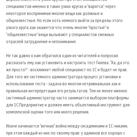
Виртуальные рабочие места
специалистов именно в таких узких кругах и "варятся", через
Поставка ИТ-оборудования
некоторое воспринимая многие вещи как должные и
Корпоративная почта
общеизвестные. Но если хоть немного выйти за пределы этого
Облачное хранение
узкого круга, как окажется что очень многие "простые" и
"общеизвестные" вещи вызывают у специалистов смежных
Импортозамещение в ИТ
отраслей затруднение и непонимание.
Виртуальный офис
Не так давно к нам обратился один из читателей и попросил
Внедрение Open Source
рассказать ему, как установить и настроить тест Гилева. "Ха, да это
же просто!" - воскликнет любой специалист по 1С и будет не прав.
Для того же системного администратора процесс установки и
использования теста - задача во многом нетривиальная, как и
правильная интерпретация его результатов. Тем не менее именно
системный администратор часто занимается выбором платформы
для 1С:Предприятие и должен иметь объективный инструмент для
комплексной оценки того или иного решения.
Иначе начинается "вечная" война между сисадминами и 1С-никами,
при этом каждый из них по-своему прав: у админов все хорошо с