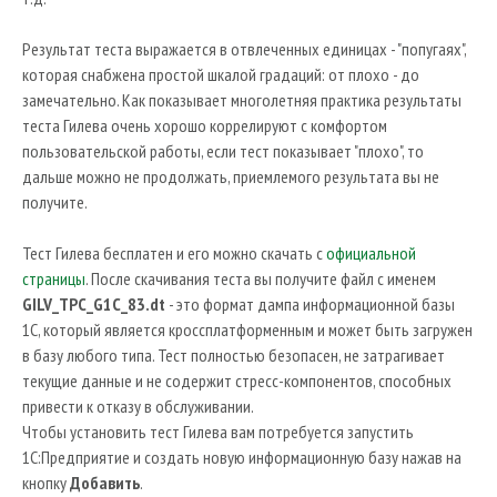
Результат теста выражается в отвлеченных единицах - "попугаях",
которая снабжена простой шкалой градаций: от плохо - до
замечательно. Как показывает многолетняя практика результаты
теста Гилева очень хорошо коррелируют с комфортом
пользовательской работы, если тест показывает "плохо", то
дальше можно не продолжать, приемлемого результата вы не
получите.
Тест Гилева бесплатен и его можно скачать с
официальной
страницы
. После скачивания теста вы получите файл с именем
GILV_TPC_G1C_83.dt
- это формат дампа информационной базы
1С, который является кроссплатформенным и может быть загружен
в базу любого типа. Тест полностью безопасен, не затрагивает
текущие данные и не содержит стресс-компонентов, способных
привести к отказу в обслуживании.
Чтобы установить тест Гилева вам потребуется запустить
1С:Предприятие и создать новую информационную базу нажав на
кнопку
Добавить
.